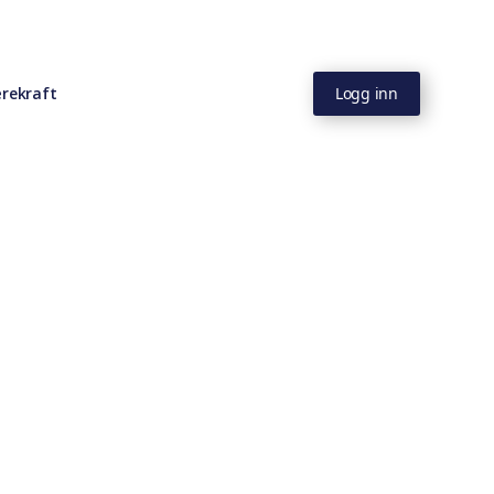
rekraft
Logg inn